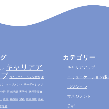
タグ
カテゴリー
キャリアア
キャリアアップ
リア
ップ
コミュニケーション能
コミュニケーション能力
ポ
ョン
マネジメント
リーダーシップ
ポジション
分野
医療現場
専門性
専門看護師
マネジメント
し
環境
看護師
習得
職場環境
認定
分析
管理者